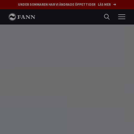
UNDER SOMMAREN HAR VI ÄNDRADE ÖPPETTIDER LÄS MER ➜