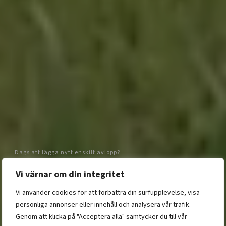
Dags att lägga nytt enskilt avlopp?
Enskilt avlopp till
Vi värnar om din integritet
alla typer av
Vi använder cookies för att förbättra din surfupplevelse, visa
personliga annonser eller innehåll och analysera vår trafik.
fastigheter
Genom att klicka på "Acceptera alla" samtycker du till vår