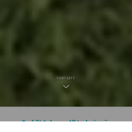
FORTSÄTT
Enskilt Avlopp – All Inclusive är
som det heter. Allt ingår.