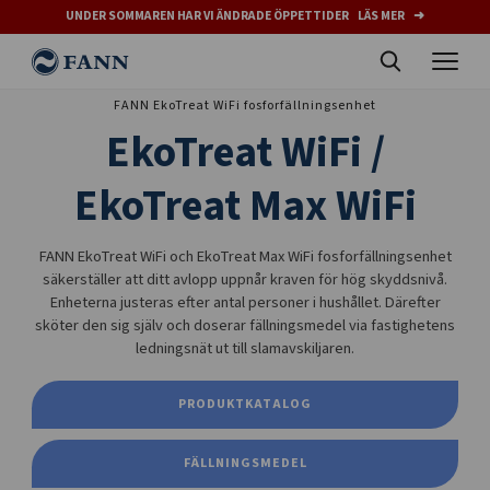
UNDER SOMMAREN HAR VI ÄNDRADE ÖPPETTIDER LÄS MER ➜
FANN EkoTreat WiFi fosforfällningsenhet
EkoTreat WiFi /
EkoTreat Max WiFi
FANN EkoTreat WiFi och EkoTreat Max WiFi fosforfällningsenhet
säkerställer att ditt avlopp uppnår kraven för hög skyddsnivå.
Enheterna justeras efter antal personer i hushållet. Därefter
sköter den sig själv och doserar fällningsmedel via fastighetens
ledningsnät ut till slamavskiljaren.
PRODUKTKATALOG
FÄLLNINGSMEDEL