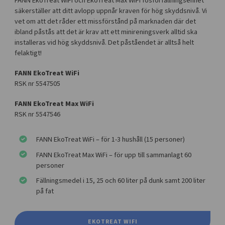
FANN EkoTreat WiFi och EkoTreat Max WiFi fosforfällningsenhet
säkerställer att ditt avlopp uppnår kraven för hög skyddsnivå. Vi
vet om att det råder ett missförstånd på marknaden där det
ibland påstås att det är krav att ett minireningsverk alltid ska
installeras vid hög skyddsnivå. Det påståendet är alltså helt
felaktigt!
FANN EkoTreat WiFi
RSK nr 5547505
FANN EkoTreat Max WiFi
RSK nr 5547546
FANN EkoTreat WiFi – för 1-3 hushåll (15 personer)
FANN EkoTreat Max WiFi – för upp till sammanlagt 60
personer
Fällningsmedel i 15, 25 och 60 liter på dunk samt 200 liter
på fat
EKOTREAT WIFI