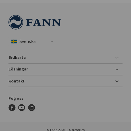
Sidkarta
Lösningar
Kontakt
Följ oss
f
y
l
a
o
i
c
u
n
e
t
k
© FANN 2026
Om cookies