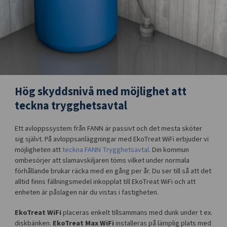
Hög skyddsnivå med möjlighet att
teckna trygghetsavtal
Ett avloppssystem från FANN är passivt och det mesta sköter
sig självt. På avloppsanläggningar med EkoTreat WiFi erbjuder vi
möjligheten att
teckna FANN Trygghetsavtal
. Din kommun
ombesörjer att slamavskiljaren töms vilket under normala
förhållande brukar räcka med en gång per år. Du ser till så att det
alltid finns fällningsmedel inkopplat till EkoTreat WiFi och att
enheten är påslagen när du vistas i fastigheten.
EkoTreat WiFi
placeras enkelt tillsammans med dunk under t ex.
diskbänken.
EkoTreat Max WiFi
installeras på lämplig plats med