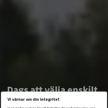
Dags att välja enskilt
avlopp?
Vi värnar om din integritet