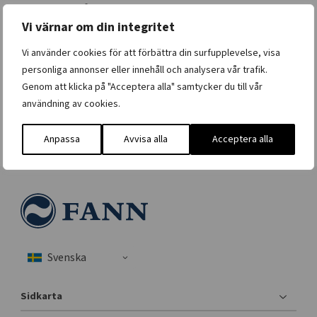
Hög skyddsnivå.
Vi värnar om din integritet
Lösningen:
Gemensam slamavskiljare 44 kbm följt av markbädd
med 120 st INDRÄN moduler. Pumpning till markbädden. EkoTreat
Vi använder cookies för att förbättra din surfupplevelse, visa
fosforfällningsenhet för fosforreningen (hög skyddsnivå).
personliga annonser eller innehåll och analysera vår trafik.
Genom att klicka på "Acceptera alla" samtycker du till vår
användning av cookies.
ALLA REFERENSER
Anpassa
Avvisa alla
Acceptera alla
Sidkarta