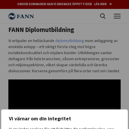
UNDER SOMMAREN HAR VI ÄNDRADE ÖPPETTIDER LÄS MER ➜
FANN Diplomutbildning
Vi erbjuder en heltäckande
diplomutbildning
inom anläggning av
enskilda avlopp – ett viktigt första steg mot högre
installationskvalitet och nöjdare kunder. Utbildningen samlar
deltagare från hela branschen, såsom entreprenörer, grossister
och miljöinspektörer, vilket skapar värdefulla och lärorika
diskussioner. Kurserna genomförs på flera orter runt om i landet.
Vi värnar om din integritet