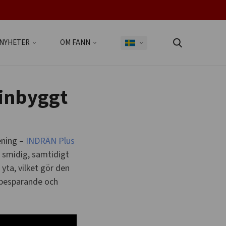
NYHETER
OM FANN
 inbyggt
ening –
INDRÄN Plus
 smidig, samtidigt
ta, vilket gör den
sbesparande och