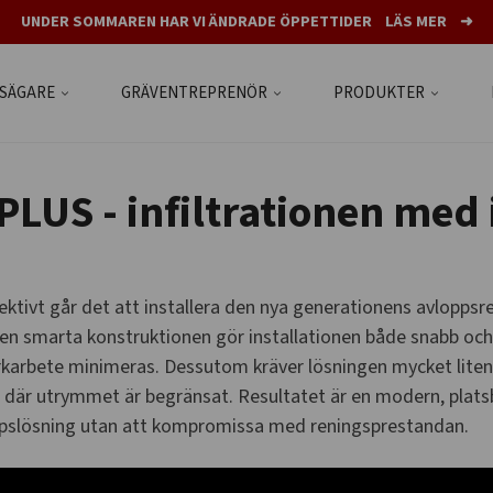
UNDER SOMMAREN HAR VI ÄNDRADE ÖPPETTIDER LÄS MER ➜
TSÄGARE
GRÄVENTREPRENÖR
PRODUKTER
LUS - infiltrationen med
fektivt går det att installera den nya generationens avloppsr
en smarta konstruktionen gör installationen både snabb och
arbete minimeras. Dessutom kräver lösningen mycket liten y
en där utrymmet är begränsat. Resultatet är en modern, plat
oppslösning utan att kompromissa med reningsprestandan.