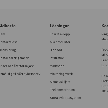
Sidkarta
Lösningar
Ko
Hem
Enskilt avlopp
Rin
Mejl
Kontakta oss
Alla produkter
inansiering
Biobädd
Öppe
Månd
eställ fällningsmedel
Infiltration
Fred
Lunc
riser och återförsäljare
Markbädd
nmäl dig till vårt nyhetsbrev
Minireningsverk
Bes
FANN
Slamavskiljare
Prop
Trekammarbrunn
183 
Stora avloppssystem