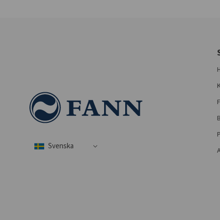
F
B
P
A