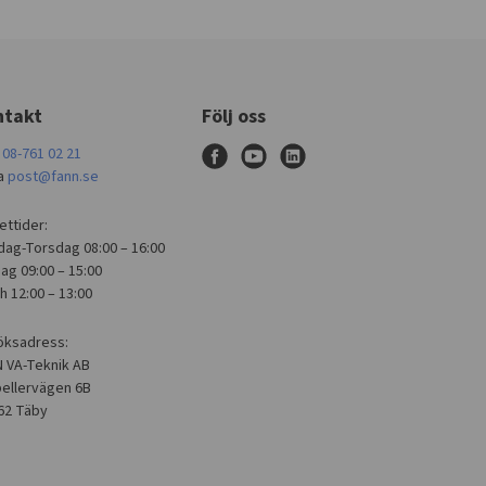
ntakt
Följ oss
g
08-761 02 21
f
y
l
a
post@fann.se
a
o
i
ttider:
c
u
n
ag-Torsdag 08:00 – 16:00
e
t
k
ag 09:00 – 15:00
b
u
e
h 12:00 – 13:00
o
b
d
öksadress:
o
e
i
 VA-Teknik AB
k
n
ellervägen 6B
62 Täby