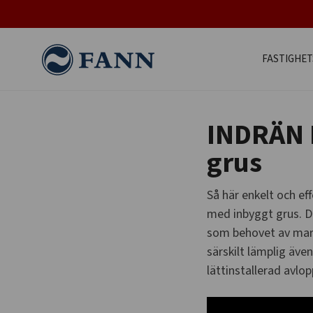
FASTIGHE
INDRÄN P
grus
Så här enkelt och ef
med inbyggt grus. D
som behovet av mark
särskilt lämplig äv
lättinstallerad avl