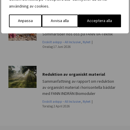
användning av cookies.
Anpassa
Avvisa alla
Acceptera alla
Sommartider hos oss på FANN VA-Teknik
Sommartider hos oss på FANN VA-Teknik
Enskilt avlopp – All Inclusive
,
Nyhet
Onsdag 17 Juni 2026
Reduktion av organiskt material
Sammanfattning av rapport om reduktion
av organiskt material i horisontella bäddar
med FANN INDRÄN Biomoduler
Enskilt avlopp – All Inclusive
,
Nyhet
Torsdag 2 April 2026