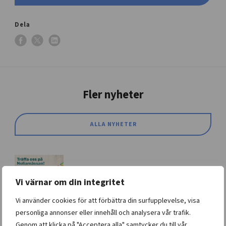
Dela
Fler nyheter
ALLA NYHETER
Noliamässan 5-9 augusti 2026 Piteå
Vi värnar om din integritet
Missa inte FANN på Noliamässan 5-9
augusti 2026 i Piteå! Ni hittar oss i monter
Vi använder cookies för att förbättra din surfupplevelse, visa
4006.
personliga annonser eller innehåll och analysera vår trafik.
Enskilt avlopp – All Inclusive
,
Nyhet
Genom att klicka på "Acceptera alla" samtycker du till vår
Torsdag 18 Juni 2026