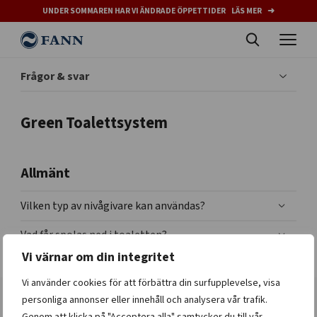
UNDER SOMMAREN HAR VI ÄNDRADE ÖPPETTIDER LÄS MER ➜
Frågor & svar
Green Toalettsystem
Allmänt
Vilken typ av nivågivare kan användas?
Vad får spolas ned i toaletten?
Vi värnar om din integritet
Vi använder cookies för att förbättra din surfupplevelse, visa
personliga annonser eller innehåll och analysera vår trafik.