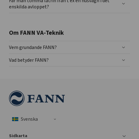
Får man tömma latrin från t ex en husvagn i det
enskilda avloppet?
Om FANN VA-Teknik
Vem grundande FANN?
Vad betyder FANN?
Sidkarta