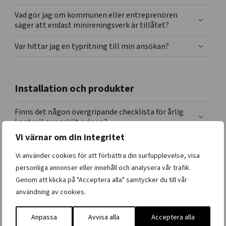
Vad gör jag om kommunen eller entreprenören
säger att endast minireningsverk är tillåtet?
Var hittar jag en typritning till min ansökan?
Installation och produkter
Finns det någon övergripande checklista för årlig
kontroll av enskilt avlopp?
Vi värnar om din integritet
Vad betyder jordprovsanalys/perkolationsanalys
och när behöver det göras?
Vi använder cookies för att förbättra din surfupplevelse, visa
personliga annonser eller innehåll och analysera vår trafik.
Vilka avloppssystem passar bäst för små bergiga
Genom att klicka på "Acceptera alla" samtycker du till vår
tomter?
användning av cookies.
Är produkterna CE märkta?
Anpassa
Avvisa alla
Acceptera alla
Hur många liter avlopp producerar varje person i