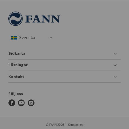
Sidkarta
Lösningar
Kontakt
Följ oss
f
y
l
a
o
i
c
u
n
e
t
k
© FANN 2026
Om cookies
b
u
e