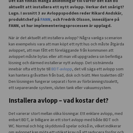
Det kan finnas många anledningar till varför det kan bli
aktuellt att installera ett nytt avlopp. Verkar det snårigt?
Lugn. I avsnitt 3 av Avloppspodden reder Rikard Andskär,
produktchef på
FANN
, och Fredrik Olsson, innesäljare på
FANN, ut hur implementeringsprocessen är upplagd.
När är det aktuellt att installera avlopp? Några vanliga scenarion
kan exempelvis vara att man köpt ett nytt hus och måste åtgärda
avloppet, att man fått ett föreläggande från kommunen att
avloppet måste bytas eller att man vill uppgradera sin befintliga
lösning och därmed installerar nytt avlopp. Det sistnämnda
innebär ofta ett byte till
BDT-avlopp
, det vill säga ett avlopp som
kan hantera gråvatten från bad, disk och tvätt. Men toaletten då?
Den lösningen fungerar separat i form av förbränningstoalett,
ett separerande system, sluten tank eller vakuumsystem.
Installera avlopp – vad kostar det?
Det varierar stort mellan olika lösningar. Ett enklare avlopp, med
enbart BDT, är billigare än ett stort avlopp med både BDT och
WC. Normal och hög skyddsnivå spelar också in, vilket indikerar
om avloppet kan möta ett utökat krav på att reducera fosfor och